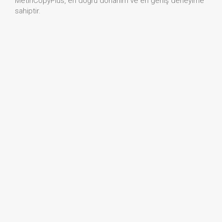
MetinCopyPlus, en doğru donanım ve en geniş deneyime
sahiptir.